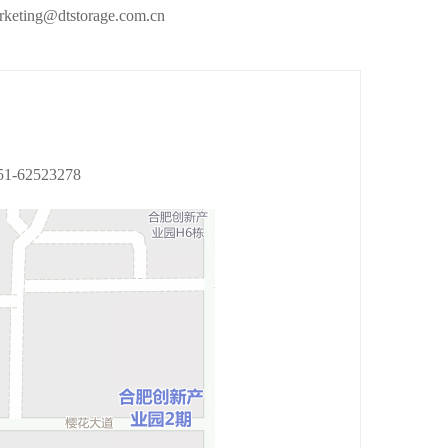
keting@dtstorage.com.cn
1-62523278