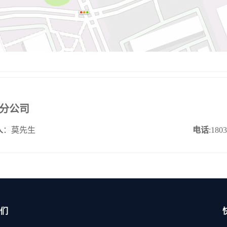
分公司
人
：莫先生
电话
:180
们