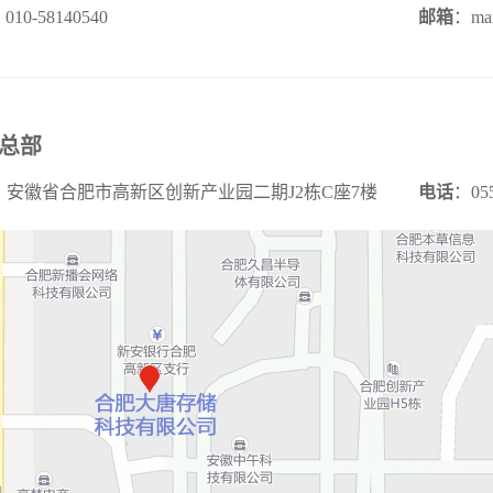
010-58140540
邮箱
：mar
总部
：安徽省合肥市高新区创新产业园二期J2栋C座7楼
电话
：055